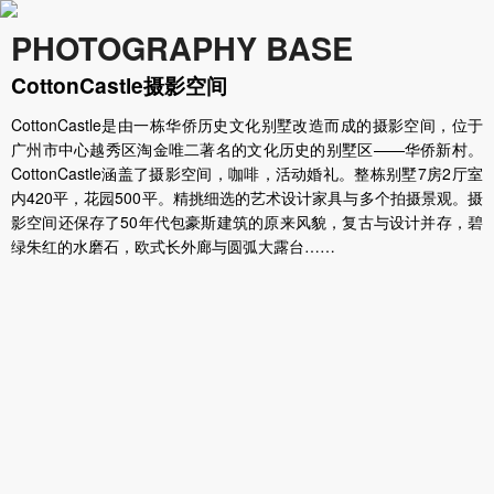
PHOTOGRAPHY BASE
CottonCastle摄影空间
CottonCastle是由一栋华侨历史文化别墅改造而成的摄影空间，位于
广州市中心越秀区淘金唯二著名的文化历史的别墅区——华侨新村。
CottonCastle涵盖了摄影空间，咖啡，活动婚礼。整栋别墅7房2厅室
内420平，花园500平。精挑细选的艺术设计家具与多个拍摄景观。摄
影空间还保存了50年代包豪斯建筑的原来风貌，复古与设计并存，碧
绿朱红的水磨石，欧式长外廊与圆弧大露台……