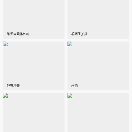
维天康固体饮料
花西子拍摄
舒爽牙膏
果酒