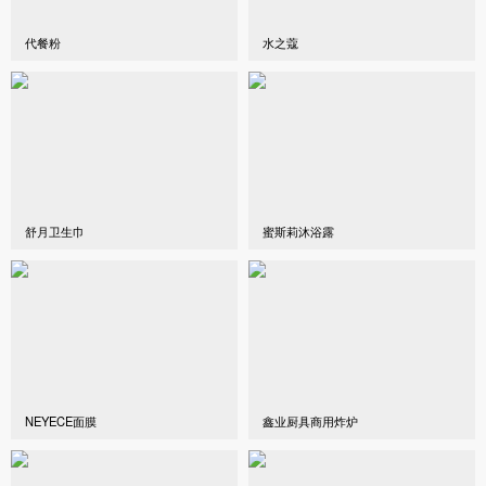
代餐粉
水之蔻
舒月卫生巾
蜜斯莉沐浴露
NEYECE面膜
鑫业厨具商用炸炉