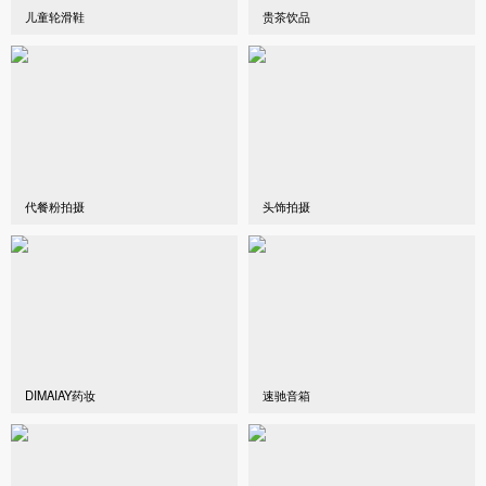
儿童轮滑鞋
贵茶饮品
代餐粉拍摄
头饰拍摄
DIMAIAY药妆
速驰音箱